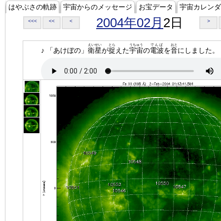
はやぶさの軌跡
宇宙からのメッセージ
お宝データ
宇宙カレンダ
2004年02月
2日
<<<
<<
<
>
えいせい
とら
うちゅう
でんぱ
おと
♪ 「あけぼの」
衛星
が
捉
えた
宇宙
の
電波
を
音
にしました。