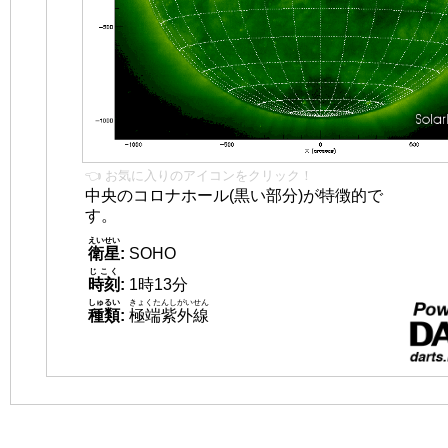
👈 お気に入りのアイコンをクリック！
中央のコロナホール(黒い部分)が特徴的で
す。
えいせい
衛星
:
SOHO
じこく
時刻
:
1時13分
しゅるい
きょくたんしがいせん
種類
:
極端紫外線