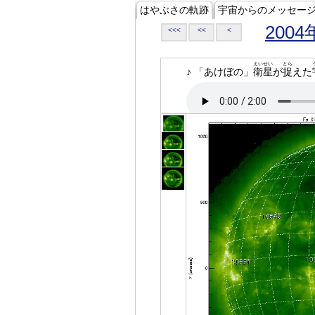
はやぶさの軌跡
宇宙からのメッセー
2004
<<<
<<
<
えいせい
とら
♪ 「あけぼの」
衛星
が
捉
えた