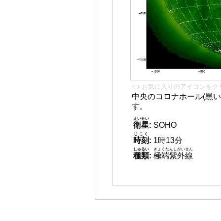
👈 お気に入りのアイコンをク
中央のコロナホール(黒い
す。
えいせい
衛星
:
SOHO
じこく
時刻
:
1時13分
しゅるい
きょくたんしがいせん
種類
:
極端紫外線