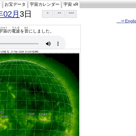
ジ
お宝データ
宇宙カレンダー
宇宙 xR
年02月
3日
>
>>
>>>
…☞Engli
うちゅう
でんぱ
おと
宇宙
の
電波
を
音
にしました。