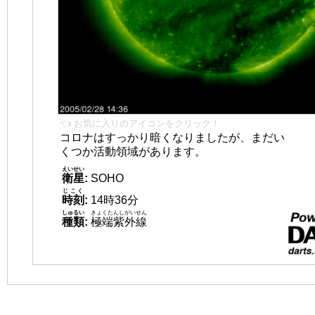
👈 お気に入りのアイコンをクリック！
コロナはすっかり暗くなりましたが、まだい
くつか活動領域があります。
えいせい
衛星
:
SOHO
じこく
時刻
:
14時36分
しゅるい
きょくたんしがいせん
種類
:
極端紫外線