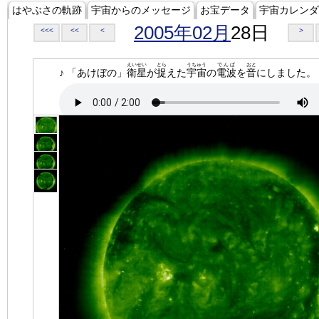
はやぶさの軌跡
宇宙からのメッセージ
お宝データ
宇宙カレンダ
2005年02月
28日
<<<
<<
<
>
えいせい
とら
うちゅう
でんぱ
おと
♪ 「あけぼの」
衛星
が
捉
えた
宇宙
の
電波
を
音
にしました。