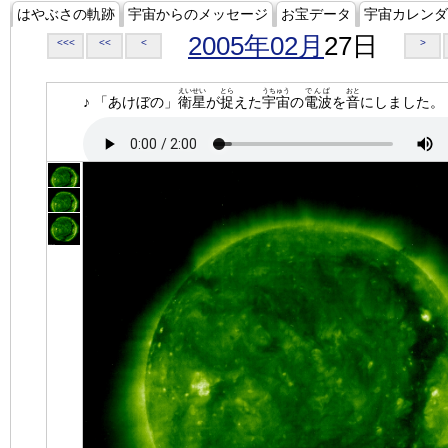
はやぶさの軌跡
宇宙からのメッセージ
お宝データ
宇宙カレンダ
2005年02月
27日
<<<
<<
<
>
えいせい
とら
うちゅう
でんぱ
おと
♪ 「あけぼの」
衛星
が
捉
えた
宇宙
の
電波
を
音
にしました。