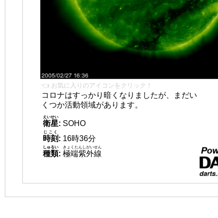
👈 お気に入りのアイコンをクリック！
コロナはすっかり暗くなりましたが、まだい
くつか活動領域があります。
えいせい
衛星
:
SOHO
じこく
時刻
:
16時36分
しゅるい
きょくたんしがいせん
種類
:
極端紫外線