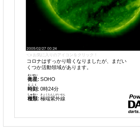
👈 お気に入りのアイコンをクリック！
コロナはすっかり暗くなりましたが、まだい
くつか活動領域があります。
えいせい
衛星
:
SOHO
じこく
時刻
:
0時24分
しゅるい
きょくたんしがいせん
種類
:
極端紫外線