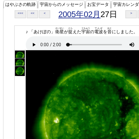
はやぶさの軌跡
宇宙からのメッセージ
お宝データ
宇宙カレンダ
2005年02月
27日
<<<
<<
<
>
えいせい
とら
うちゅう
でんぱ
おと
♪ 「あけぼの」
衛星
が
捉
えた
宇宙
の
電波
を
音
にしました。