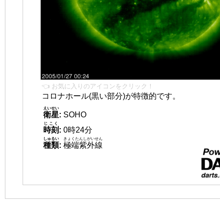
👈 お気に入りのアイコンをクリック！
コロナホール(黒い部分)が特徴的です。
えいせい
衛星
:
SOHO
じこく
時刻
:
0時24分
しゅるい
きょくたんしがいせん
種類
:
極端紫外線