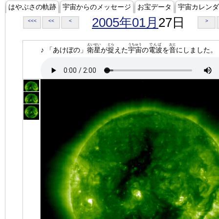
はやぶさの軌跡
宇宙からのメッセージ
お宝データ
宇宙カレンダ
2005年01月
27日
<<<
<<
<
>
えいせい
とら
うちゅう
でんぱ
おと
♪ 「あけぼの」
衛星
が
捉
えた
宇宙
の
電波
を
音
にしました。