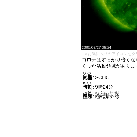
👈 お気に入りのアイコンをク
コロナはすっかり暗くな
くつか活動領域がありま
えいせい
衛星
:
SOHO
じこく
時刻
:
9時24分
しゅるい
きょくたんしがいせん
種類
:
極端紫外線