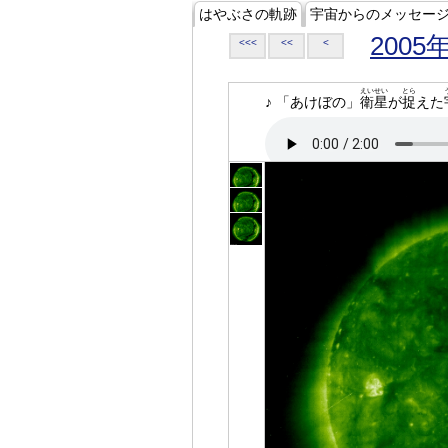
はやぶさの軌跡
宇宙からのメッセー
2005
<<<
<<
<
えいせい
とら
♪ 「あけぼの」
衛星
が
捉
えた