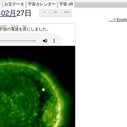
ジ
お宝データ
宇宙カレンダー
宇宙 xR
年02月
27日
>
>>
>>>
…☞Engli
うちゅう
でんぱ
おと
宇宙
の
電波
を
音
にしました。