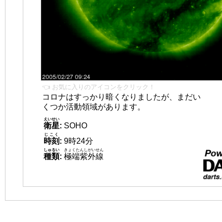
👈 お気に入りのアイコンをクリック！
コロナはすっかり暗くなりましたが、まだい
くつか活動領域があります。
えいせい
衛星
:
SOHO
じこく
時刻
:
9時24分
しゅるい
きょくたんしがいせん
種類
:
極端紫外線