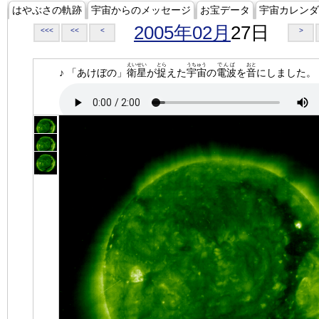
はやぶさの軌跡
宇宙からのメッセージ
お宝データ
宇宙カレンダ
2005年02月
27日
<<<
<<
<
>
えいせい
とら
うちゅう
でんぱ
おと
♪ 「あけぼの」
衛星
が
捉
えた
宇宙
の
電波
を
音
にしました。