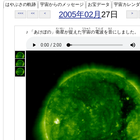
はやぶさの軌跡
宇宙からのメッセージ
お宝データ
宇宙カレンダ
2005年02月
27日
<<<
<<
<
>
えいせい
とら
うちゅう
でんぱ
おと
♪ 「あけぼの」
衛星
が
捉
えた
宇宙
の
電波
を
音
にしました。