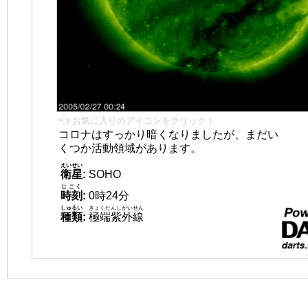
👈 お気に入りのアイコンをクリック！
コロナはすっかり暗くなりましたが、まだい
くつか活動領域があります。
えいせい
衛星
:
SOHO
じこく
時刻
:
0時24分
しゅるい
きょくたんしがいせん
種類
:
極端紫外線