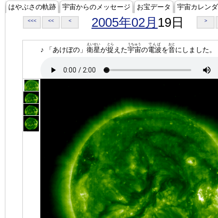
はやぶさの軌跡
宇宙からのメッセージ
お宝データ
宇宙カレンダ
2005年02月
19日
<<<
<<
<
>
えいせい
とら
うちゅう
でんぱ
おと
♪ 「あけぼの」
衛星
が
捉
えた
宇宙
の
電波
を
音
にしました。