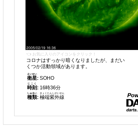
👈 お気に入りのアイコンをクリック！
コロナはすっかり暗くなりましたが、まだい
くつか活動領域があります。
えいせい
衛星
:
SOHO
じこく
時刻
:
16時36分
しゅるい
きょくたんしがいせん
種類
:
極端紫外線