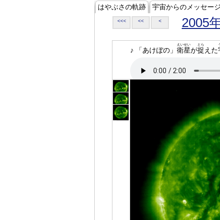
はやぶさの軌跡
宇宙からのメッセー
2005
<<<
<<
<
えいせい
とら
♪ 「あけぼの」
衛星
が
捉
えた