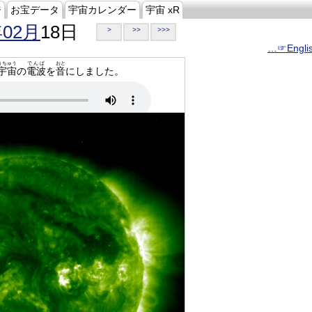
ジ
お宝データ
宇宙カレンダー
宇宙 xR
年02月
18日
>
>>
>>>
…☞Engli
うちゅう
でんぱ
おと
宇宙
の
電波
を
音
にしました。