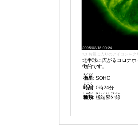
👈 お気に入りのアイコンをク
北半球に広がるコロナホー
徴的です。
えいせい
衛星
:
SOHO
じこく
時刻
:
0時24分
しゅるい
きょくたんしがいせん
種類
:
極端紫外線