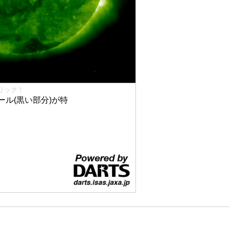
リック！
ル(黒い部分)が特