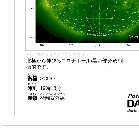
👈 お気に入りのアイコンをクリック！
北極から伸びるコロナホール(黒い部分)が特
徴的です。
えいせい
衛星
:
SOHO
じこく
時刻
:
19時13分
しゅるい
きょくたんしがいせん
種類
:
極端紫外線