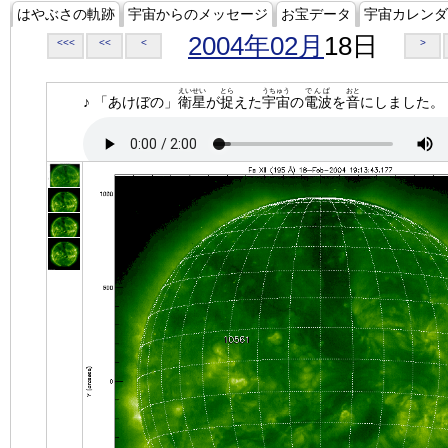
はやぶさの軌跡
宇宙からのメッセージ
お宝データ
宇宙カレンダ
2004年02月
18日
<<<
<<
<
>
えいせい
とら
うちゅう
でんぱ
おと
♪ 「あけぼの」
衛星
が
捉
えた
宇宙
の
電波
を
音
にしました。