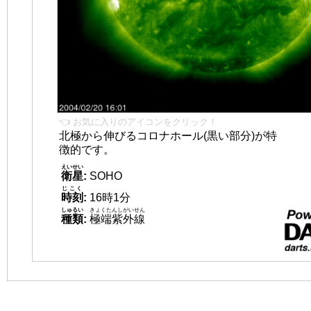
👈 お気に入りのアイコンをクリック！
北極から伸びるコロナホール(黒い部分)が特
徴的です。
えいせい
衛星
:
SOHO
じこく
時刻
:
16時1分
しゅるい
きょくたんしがいせん
種類
:
極端紫外線