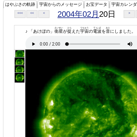
はやぶさの軌跡
宇宙からのメッセージ
お宝データ
宇宙カレンダ
2004年02月
20日
<<<
<<
<
>
えいせい
とら
うちゅう
でんぱ
おと
♪ 「あけぼの」
衛星
が
捉
えた
宇宙
の
電波
を
音
にしました。