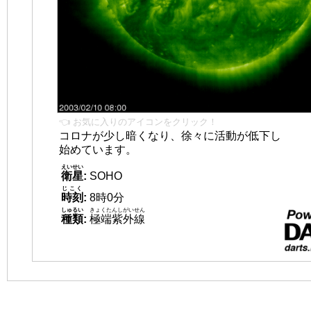
👈 お気に入りのアイコンをクリック！
コロナが少し暗くなり、徐々に活動が低下し
始めています。
えいせい
衛星
:
SOHO
じこく
時刻
:
8時0分
しゅるい
きょくたんしがいせん
種類
:
極端紫外線