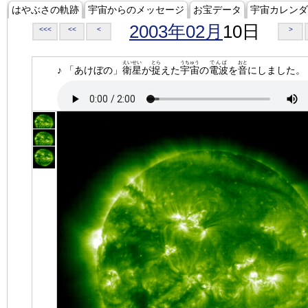
はやぶさの軌跡
宇宙からのメッセージ
お宝データ
宇宙カレンダ
2003年02月
10日
<<<
<<
<
>
えいせい
とら
うちゅう
でんぱ
おと
♪ 「あけぼの」
衛星
が
捉
えた
宇宙
の
電波
を
音
にしました。