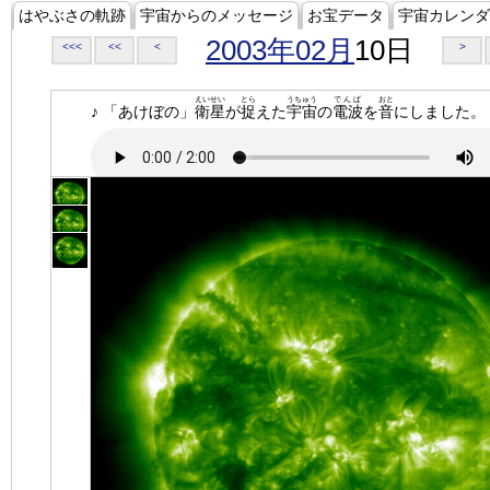
はやぶさの軌跡
宇宙からのメッセージ
お宝データ
宇宙カレンダ
2003年02月
10日
<<<
<<
<
>
えいせい
とら
うちゅう
でんぱ
おと
♪ 「あけぼの」
衛星
が
捉
えた
宇宙
の
電波
を
音
にしました。