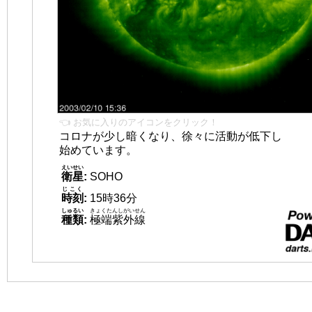
👈 お気に入りのアイコンをクリック！
コロナが少し暗くなり、徐々に活動が低下し
始めています。
えいせい
衛星
:
SOHO
じこく
時刻
:
15時36分
しゅるい
きょくたんしがいせん
種類
:
極端紫外線