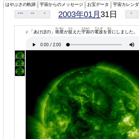
はやぶさの軌跡
宇宙からのメッセージ
お宝データ
宇宙カレンダ
2003年01月
31日
<<<
<<
<
>
えいせい
とら
うちゅう
でんぱ
おと
♪ 「あけぼの」
衛星
が
捉
えた
宇宙
の
電波
を
音
にしました。