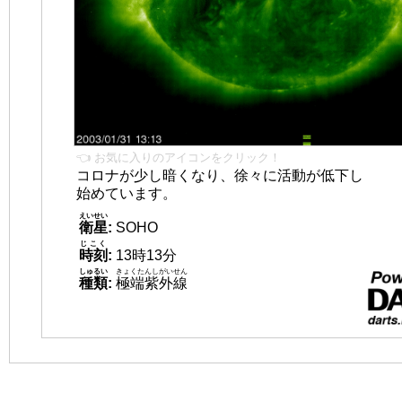
👈 お気に入りのアイコンをクリック！
コロナが少し暗くなり、徐々に活動が低下し
始めています。
えいせい
衛星
:
SOHO
じこく
時刻
:
13時13分
しゅるい
きょくたんしがいせん
種類
:
極端紫外線