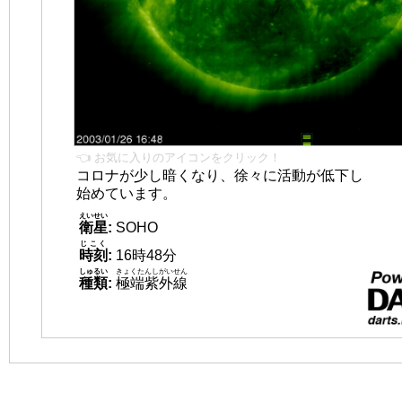
👈 お気に入りのアイコンをクリック！
コロナが少し暗くなり、徐々に活動が低下し
始めています。
えいせい
衛星
:
SOHO
じこく
時刻
:
16時48分
しゅるい
きょくたんしがいせん
種類
:
極端紫外線