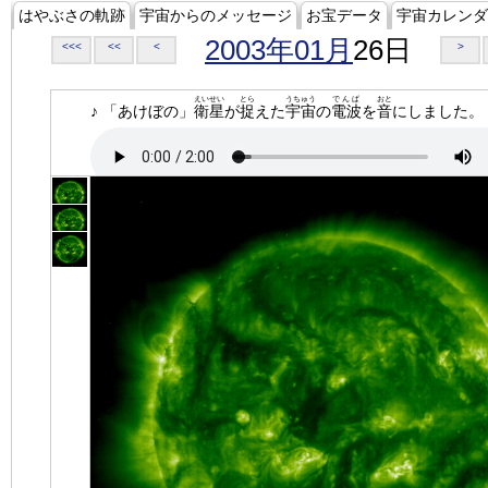
はやぶさの軌跡
宇宙からのメッセージ
お宝データ
宇宙カレンダ
2003年01月
26日
<<<
<<
<
>
えいせい
とら
うちゅう
でんぱ
おと
♪ 「あけぼの」
衛星
が
捉
えた
宇宙
の
電波
を
音
にしました。