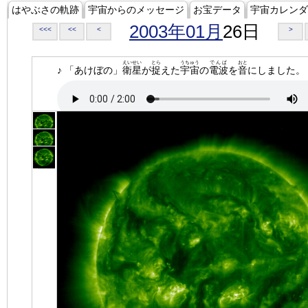
はやぶさの軌跡
宇宙からのメッセージ
お宝データ
宇宙カレンダ
2003年01月
26日
<<<
<<
<
>
えいせい
とら
うちゅう
でんぱ
おと
♪ 「あけぼの」
衛星
が
捉
えた
宇宙
の
電波
を
音
にしました。