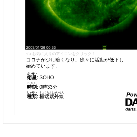
👈 お気に入りのアイコンをクリック！
コロナが少し暗くなり、徐々に活動が低下し
始めています。
えいせい
衛星
:
SOHO
じこく
時刻
:
0時33分
しゅるい
きょくたんしがいせん
種類
:
極端紫外線