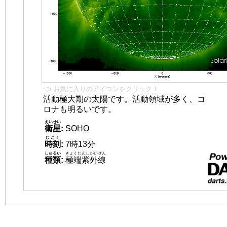
👈 お気に入りのアイコンをクリック！
活動極大期の太陽です。活動領域が多く、コ
ロナも明るいです。
えいせい
衛星
:
SOHO
じこく
時刻
:
7時13分
しゅるい
きょくたんしがいせん
種類
:
極端紫外線