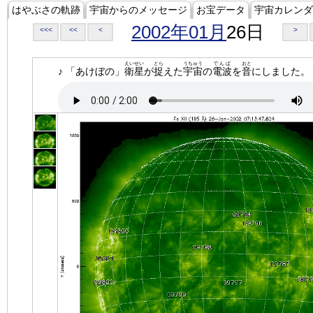
はやぶさの軌跡
宇宙からのメッセージ
お宝データ
宇宙カレンダ
2002年01月
26日
<<<
<<
<
>
えいせい
とら
うちゅう
でんぱ
おと
♪ 「あけぼの」
衛星
が
捉
えた
宇宙
の
電波
を
音
にしました。