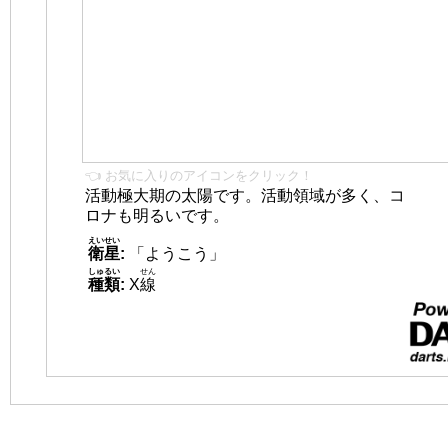
👈 お気に入りのアイコンをクリック！
活動極大期の太陽です。活動領域が多く、コ
ロナも明るいです。
えいせい
衛星
:
「ようこう」
しゅるい
せん
種類
:
X
線