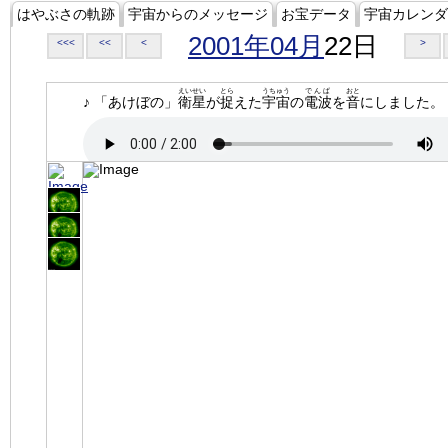
はやぶさの軌跡
宇宙からのメッセージ
お宝データ
宇宙カレンダ
2001年04月
22日
<<<
<<
<
>
えいせい
とら
うちゅう
でんぱ
おと
♪ 「あけぼの」
衛星
が
捉
えた
宇宙
の
電波
を
音
にしました。