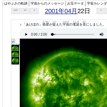
はやぶさの軌跡
宇宙からのメッセージ
お宝データ
宇宙カレンダ
2001年04月
22日
<<<
<<
<
>
えいせい
とら
うちゅう
でんぱ
おと
♪ 「あけぼの」
衛星
が
捉
えた
宇宙
の
電波
を
音
にしました。