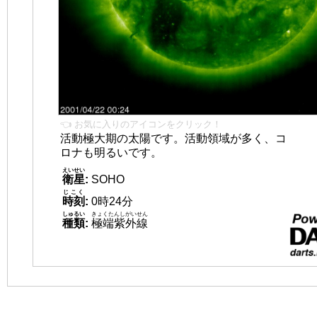
👈 お気に入りのアイコンをクリック！
活動極大期の太陽です。活動領域が多く、コ
ロナも明るいです。
えいせい
衛星
:
SOHO
じこく
時刻
:
0時24分
しゅるい
きょくたんしがいせん
種類
:
極端紫外線