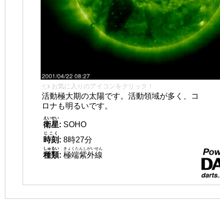
👈 お気に入りのアイコンをクリック！
活動極大期の太陽です。活動領域が多く、コ
ロナも明るいです。
えいせい
衛星
:
SOHO
じこく
時刻
:
8時27分
しゅるい
きょくたんしがいせん
種類
:
極端紫外線