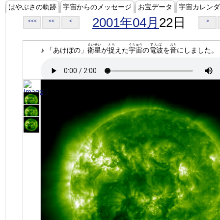
はやぶさの軌跡
宇宙からのメッセージ
お宝データ
宇宙カレンダ
2001年04月
22日
<<<
<<
<
>
えいせい
とら
うちゅう
でんぱ
おと
♪ 「あけぼの」
衛星
が
捉
えた
宇宙
の
電波
を
音
にしました。