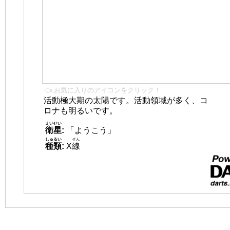
👈 お気に入りのアイコンをクリック！
活動極大期の太陽です。活動領域が多く、コ
ロナも明るいです。
えいせい
衛星
:
「ようこう」
しゅるい
せん
種類
:
X
線