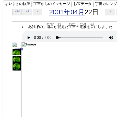
はやぶさの軌跡
宇宙からのメッセージ
お宝データ
宇宙カレンダ
2001年04月
22日
<<<
<<
<
>
えいせい
とら
うちゅう
でんぱ
おと
♪ 「あけぼの」
衛星
が
捉
えた
宇宙
の
電波
を
音
にしました。