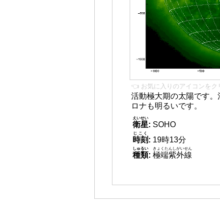
👈 お気に入りのアイコンをク
活動極大期の太陽です。
ロナも明るいです。
えいせい
衛星
:
SOHO
じこく
時刻
:
19時13分
しゅるい
きょくたんしがいせん
種類
:
極端紫外線