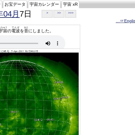
ジ
お宝データ
宇宙カレンダー
宇宙 xR
年04月
7日
>
>>
>>>
…☞Engli
うちゅう
でんぱ
おと
宇宙
の
電波
を
音
にしました。