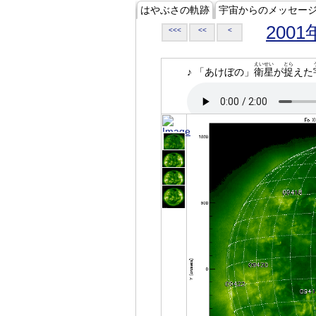
はやぶさの軌跡
宇宙からのメッセー
2001
<<<
<<
<
えいせい
とら
♪ 「あけぼの」
衛星
が
捉
えた