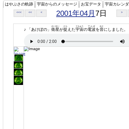
はやぶさの軌跡
宇宙からのメッセージ
お宝データ
宇宙カレンダ
2001年04月
7日
<<<
<<
<
>
えいせい
とら
うちゅう
でんぱ
おと
♪ 「あけぼの」
衛星
が
捉
えた
宇宙
の
電波
を
音
にしました。