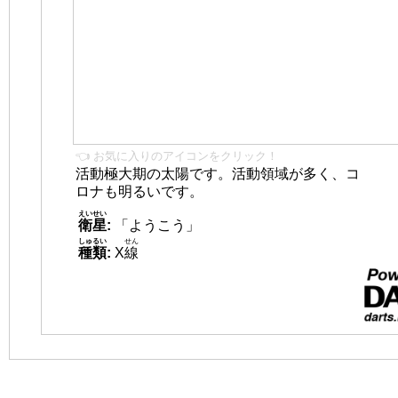
👈 お気に入りのアイコンをクリック！
活動極大期の太陽です。活動領域が多く、コ
ロナも明るいです。
えいせい
衛星
:
「ようこう」
しゅるい
せん
種類
:
X
線