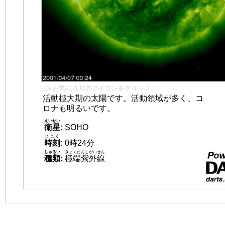
👈 お気に入りのアイコンをクリック！
活動極大期の太陽です。活動領域が多く、コ
ロナも明るいです。
えいせい
衛星
:
SOHO
じこく
時刻
:
0時24分
しゅるい
きょくたんしがいせん
種類
:
極端紫外線