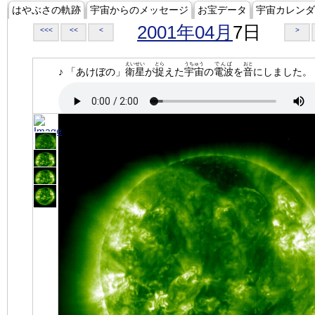
はやぶさの軌跡
宇宙からのメッセージ
お宝データ
宇宙カレンダ
2001年04月
7日
<<<
<<
<
>
えいせい
とら
うちゅう
でんぱ
おと
♪ 「あけぼの」
衛星
が
捉
えた
宇宙
の
電波
を
音
にしました。