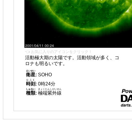
👈 お気に入りのアイコンをクリック！
活動極大期の太陽です。活動領域が多く、コ
ロナも明るいです。
えいせい
衛星
:
SOHO
じこく
時刻
:
0時24分
しゅるい
きょくたんしがいせん
種類
:
極端紫外線