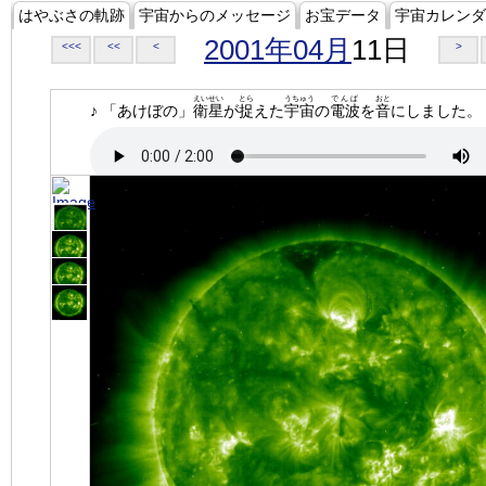
はやぶさの軌跡
宇宙からのメッセージ
お宝データ
宇宙カレンダ
2001年04月
11日
<<<
<<
<
>
えいせい
とら
うちゅう
でんぱ
おと
♪ 「あけぼの」
衛星
が
捉
えた
宇宙
の
電波
を
音
にしました。