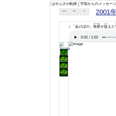
はやぶさの軌跡
宇宙からのメッセー
2001
<<<
<<
<
えいせい
とら
♪ 「あけぼの」
衛星
が
捉
えた