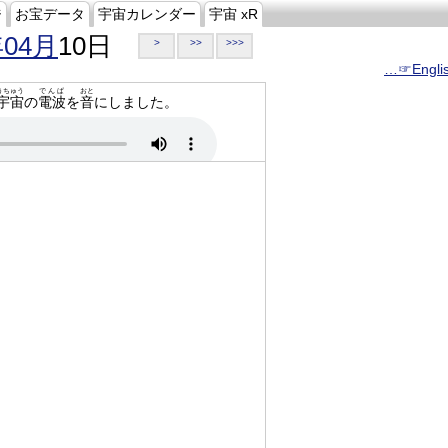
ジ
お宝データ
宇宙カレンダー
宇宙 xR
年04月
10日
>
>>
>>>
…☞Engli
うちゅう
でんぱ
おと
宇宙
の
電波
を
音
にしました。