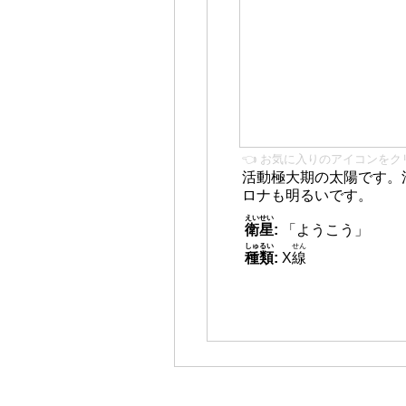
👈 お気に入りのアイコンをク
活動極大期の太陽です。
ロナも明るいです。
えいせい
衛星
:
「ようこう」
しゅるい
せん
種類
:
X
線