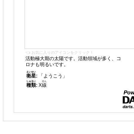
👈 お気に入りのアイコンをクリック！
活動極大期の太陽です。活動領域が多く、コ
ロナも明るいです。
えいせい
衛星
:
「ようこう」
しゅるい
せん
種類
:
X
線