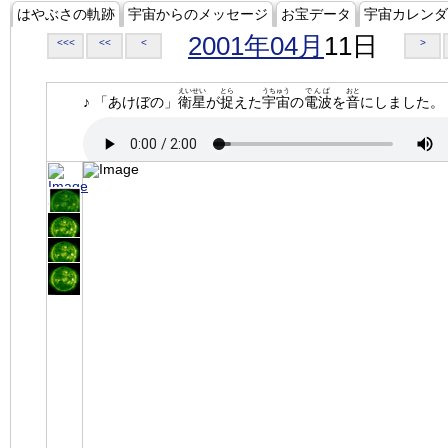
はやぶさの軌跡
宇宙からのメッセージ
お宝データ
宇宙カレンダ
2001年04月
11日
<<<
<<
<
>
えいせい
とら
うちゅう
でんぱ
おと
♪ 「あけぼの」
衛星
が
捉
えた
宇宙
の
電波
を
音
にしました。