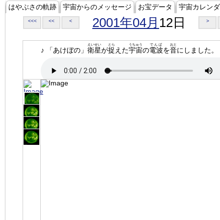
はやぶさの軌跡
宇宙からのメッセージ
お宝データ
宇宙カレンダ
2001年04月
12日
<<<
<<
<
>
えいせい
とら
うちゅう
でんぱ
おと
♪ 「あけぼの」
衛星
が
捉
えた
宇宙
の
電波
を
音
にしました。