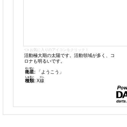
👈 お気に入りのアイコンをクリック！
活動極大期の太陽です。活動領域が多く、コ
ロナも明るいです。
えいせい
衛星
:
「ようこう」
しゅるい
せん
種類
:
X
線