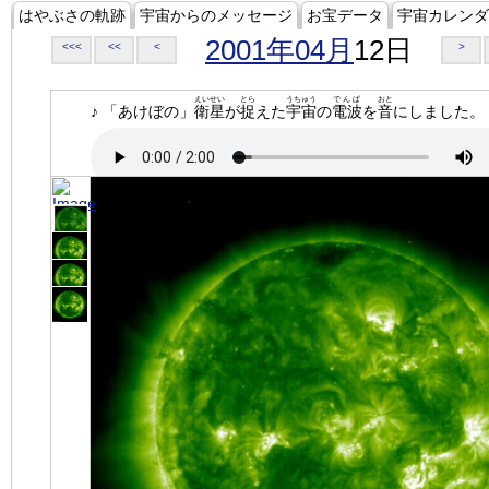
はやぶさの軌跡
宇宙からのメッセージ
お宝データ
宇宙カレンダ
2001年04月
12日
<<<
<<
<
>
えいせい
とら
うちゅう
でんぱ
おと
♪ 「あけぼの」
衛星
が
捉
えた
宇宙
の
電波
を
音
にしました。