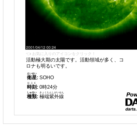
👈 お気に入りのアイコンをクリック！
活動極大期の太陽です。活動領域が多く、コ
ロナも明るいです。
えいせい
衛星
:
SOHO
じこく
時刻
:
0時24分
しゅるい
きょくたんしがいせん
種類
:
極端紫外線