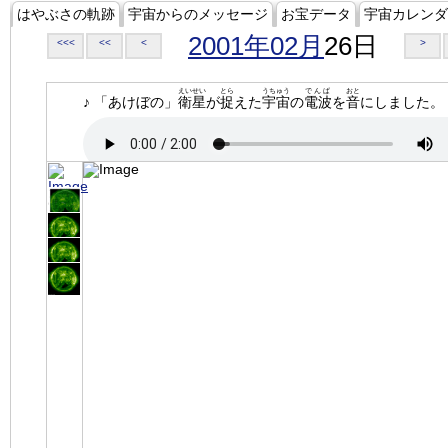
はやぶさの軌跡
宇宙からのメッセージ
お宝データ
宇宙カレンダ
2001年02月
26日
<<<
<<
<
>
えいせい
とら
うちゅう
でんぱ
おと
♪ 「あけぼの」
衛星
が
捉
えた
宇宙
の
電波
を
音
にしました。