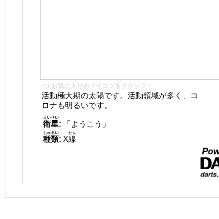
👈 お気に入りのアイコンをクリック！
活動極大期の太陽です。活動領域が多く、コ
ロナも明るいです。
えいせい
衛星
:
「ようこう」
しゅるい
せん
種類
:
X
線