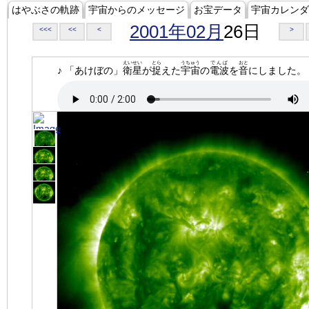
はやぶさの軌跡
宇宙からのメッセージ
お宝データ
宇宙カレンダ
2001年02月
26日
<<<
<<
<
>
えいせい
とら
うちゅう
でんぱ
おと
♪ 「あけぼの」
衛星
が
捉
えた
宇宙
の
電波
を
音
にしました。