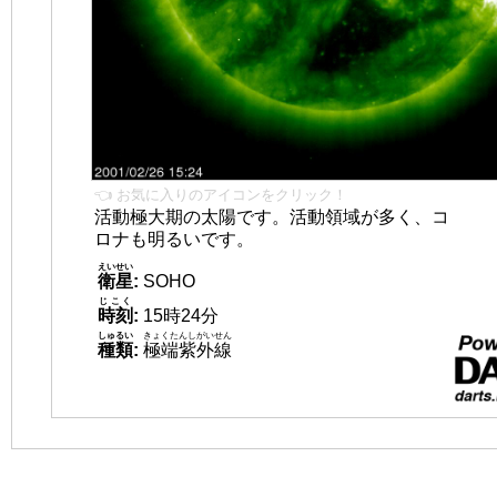
👈 お気に入りのアイコンをクリック！
活動極大期の太陽です。活動領域が多く、コ
ロナも明るいです。
えいせい
衛星
:
SOHO
じこく
時刻
:
15時24分
しゅるい
きょくたんしがいせん
種類
:
極端紫外線