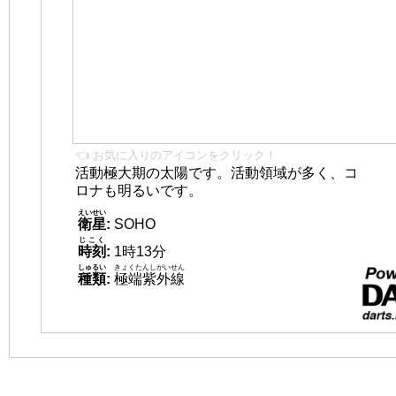
👈 お気に入りのアイコンをクリック！
活動極大期の太陽です。活動領域が多く、コ
ロナも明るいです。
えいせい
衛星
:
SOHO
じこく
時刻
:
1時13分
しゅるい
きょくたんしがいせん
種類
:
極端紫外線