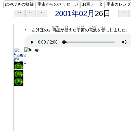
はやぶさの軌跡
宇宙からのメッセージ
お宝データ
宇宙カレンダ
2001年02月
26日
<<<
<<
<
>
えいせい
とら
うちゅう
でんぱ
おと
♪ 「あけぼの」
衛星
が
捉
えた
宇宙
の
電波
を
音
にしました。