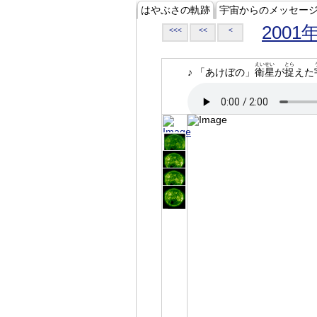
はやぶさの軌跡
宇宙からのメッセー
2001
<<<
<<
<
えいせい
とら
♪ 「あけぼの」
衛星
が
捉
えた