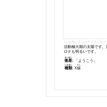
👈 お気に入りのアイコンをク
活動極大期の太陽です。
ロナも明るいです。
えいせい
衛星
:
「ようこう」
しゅるい
せん
種類
:
X
線