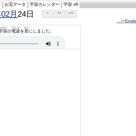
ジ
お宝データ
宇宙カレンダー
宇宙 xR
年02月
24日
>
>>
>>>
…☞Engli
うちゅう
でんぱ
おと
宇宙
の
電波
を
音
にしました。