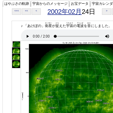
はやぶさの軌跡
宇宙からのメッセージ
お宝データ
宇宙カレンダ
2002年02月
24日
<<<
<<
<
>
えいせい
とら
うちゅう
でんぱ
おと
♪ 「あけぼの」
衛星
が
捉
えた
宇宙
の
電波
を
音
にしました。