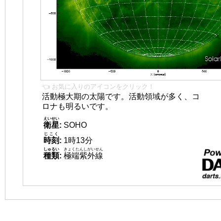
👈 お気に入りのアイコンをクリック！
活動極大期の太陽です。活動領域が多く、コ
ロナも明るいです。
えいせい
衛星
:
SOHO
じこく
時刻
:
1時13分
しゅるい
きょくたんしがいせん
種類
:
極端紫外線