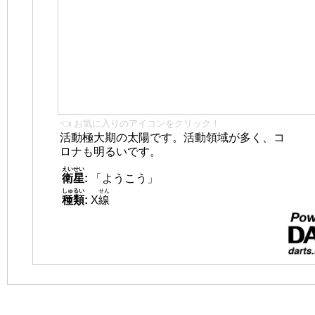
👈 お気に入りのアイコンをクリック！
活動極大期の太陽です。活動領域が多く、コ
ロナも明るいです。
えいせい
衛星
:
「ようこう」
しゅるい
せん
種類
:
X
線