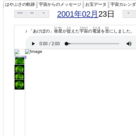
はやぶさの軌跡
宇宙からのメッセージ
お宝データ
宇宙カレンダ
2001年02月
23日
<<<
<<
<
>
えいせい
とら
うちゅう
でんぱ
おと
♪ 「あけぼの」
衛星
が
捉
えた
宇宙
の
電波
を
音
にしました。