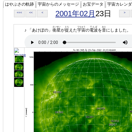
はやぶさの軌跡
宇宙からのメッセージ
お宝データ
宇宙カレンダ
2001年02月
23日
<<<
<<
<
>
えいせい
とら
うちゅう
でんぱ
おと
♪ 「あけぼの」
衛星
が
捉
えた
宇宙
の
電波
を
音
にしました。