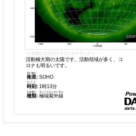
👈 お気に入りのアイコンをクリック！
活動極大期の太陽です。活動領域が多く、コ
ロナも明るいです。
えいせい
衛星
:
SOHO
じこく
時刻
:
1時13分
しゅるい
きょくたんしがいせん
種類
:
極端紫外線