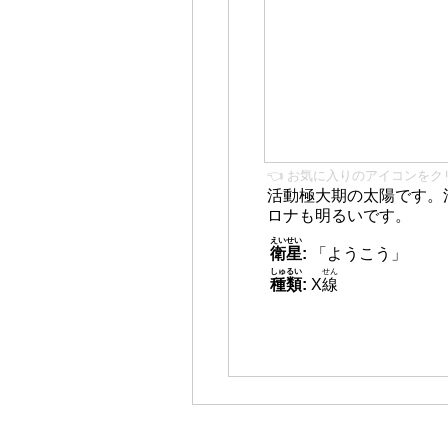
👈 お気に入りのアイコンをク
活動極大期の太陽です。
ロナも明るいです。
えいせい
衛星
:
「ようこう」
しゅるい
せん
種類
:
X
線