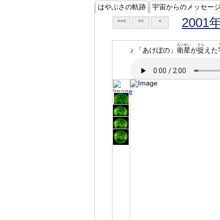
はやぶさの軌跡
宇宙からのメッセー
2001
<<<
<<
<
えいせい
とら
♪ 「あけぼの」
衛星
が
捉
えた