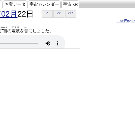
ジ
お宝データ
宇宙カレンダー
宇宙 xR
年02月
22日
>
>>
>>>
…☞Engli
うちゅう
でんぱ
おと
宇宙
の
電波
を
音
にしました。