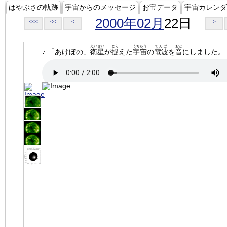
はやぶさの軌跡
宇宙からのメッセージ
お宝データ
宇宙カレンダ
2000年02月
22日
<<<
<<
<
>
えいせい
とら
うちゅう
でんぱ
おと
♪ 「あけぼの」
衛星
が
捉
えた
宇宙
の
電波
を
音
にしました。