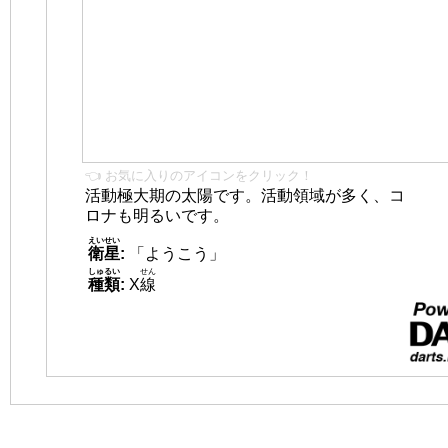
👈 お気に入りのアイコンをクリック！
活動極大期の太陽です。活動領域が多く、コ
ロナも明るいです。
えいせい
衛星
:
「ようこう」
しゅるい
せん
種類
:
X
線