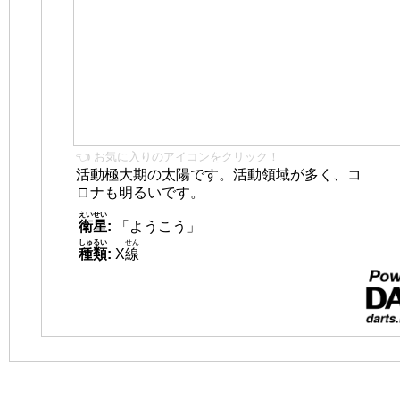
👈 お気に入りのアイコンをクリック！
活動極大期の太陽です。活動領域が多く、コ
ロナも明るいです。
えいせい
衛星
:
「ようこう」
しゅるい
せん
種類
:
X
線