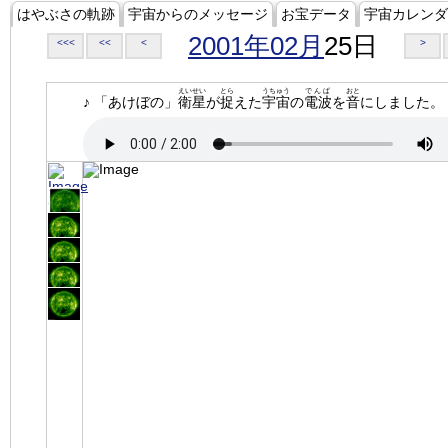
はやぶさの軌跡
宇宙からのメッセージ
お宝データ
宇宙カレンダ
2001年02月
25日
<<<
<<
<
>
えいせい
とら
うちゅう
でんぱ
おと
♪ 「あけぼの」
衛星
が
捉
えた
宇宙
の
電波
を
音
にしました。