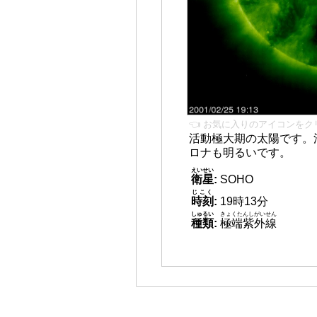
👈 お気に入りのアイコンをク
活動極大期の太陽です。
ロナも明るいです。
えいせい
衛星
:
SOHO
じこく
時刻
:
19時13分
しゅるい
きょくたんしがいせん
種類
:
極端紫外線