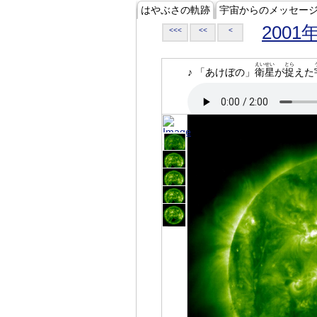
はやぶさの軌跡
宇宙からのメッセー
2001
<<<
<<
<
えいせい
とら
♪ 「あけぼの」
衛星
が
捉
えた