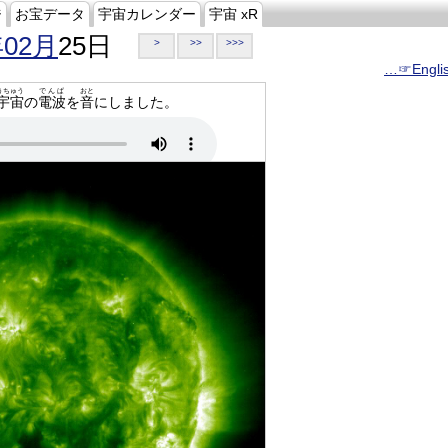
ジ
お宝データ
宇宙カレンダー
宇宙 xR
年02月
25日
>
>>
>>>
…☞Engli
うちゅう
でんぱ
おと
宇宙
の
電波
を
音
にしました。