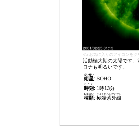
👈 お気に入りのアイコンをク
活動極大期の太陽です。
ロナも明るいです。
えいせい
衛星
:
SOHO
じこく
時刻
:
1時13分
しゅるい
きょくたんしがいせん
種類
:
極端紫外線