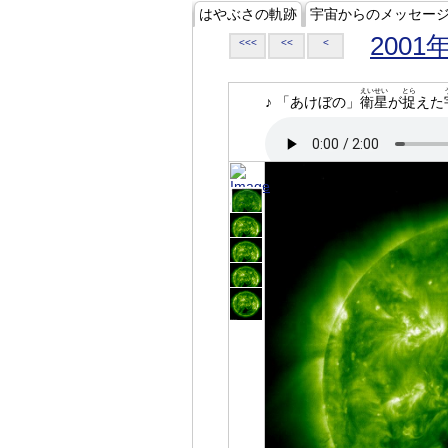
はやぶさの軌跡
宇宙からのメッセー
2001
<<<
<<
<
えいせい
とら
♪ 「あけぼの」
衛星
が
捉
えた