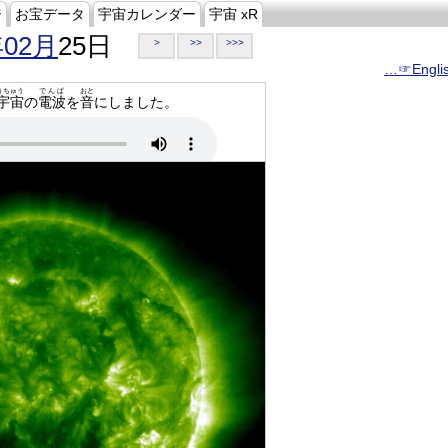
ジ
お宝データ
宇宙カレンダー
宇宙 xR
年02月
25日
>
>>
>>>
…☞Engli
うちゅう
でんぱ
おと
宇宙
の
電波
を
音
にしました。