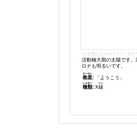
👈 お気に入りのアイコンをク
活動極大期の太陽です。
ロナも明るいです。
えいせい
衛星
:
「ようこう」
しゅるい
せん
種類
:
X
線