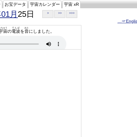
ジ
お宝データ
宇宙カレンダー
宇宙 xR
年01月
25日
>
>>
>>>
…☞Engli
うちゅう
でんぱ
おと
宇宙
の
電波
を
音
にしました。