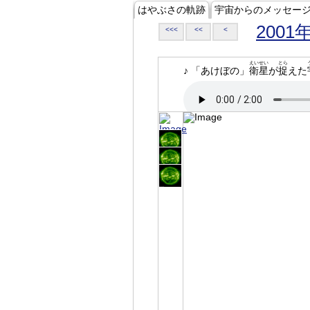
はやぶさの軌跡
宇宙からのメッセー
2001
<<<
<<
<
えいせい
とら
♪ 「あけぼの」
衛星
が
捉
えた