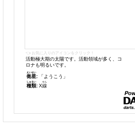
👈 お気に入りのアイコンをクリック！
活動極大期の太陽です。活動領域が多く、コ
ロナも明るいです。
えいせい
衛星
:
「ようこう」
しゅるい
せん
種類
:
X
線