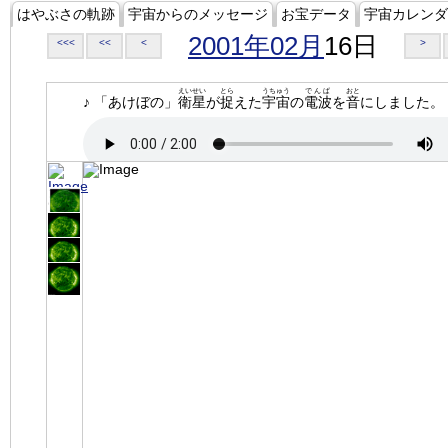
はやぶさの軌跡
宇宙からのメッセージ
お宝データ
宇宙カレンダ
2001年02月
16日
<<<
<<
<
>
えいせい
とら
うちゅう
でんぱ
おと
♪ 「あけぼの」
衛星
が
捉
えた
宇宙
の
電波
を
音
にしました。