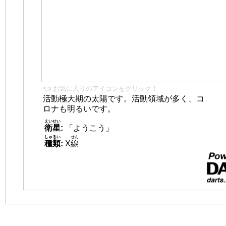
👈 お気に入りのアイコンをクリック！
活動極大期の太陽です。活動領域が多く、コ
ロナも明るいです。
えいせい
衛星
:
「ようこう」
しゅるい
せん
種類
:
X
線