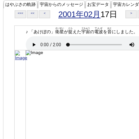
はやぶさの軌跡
宇宙からのメッセージ
お宝データ
宇宙カレンダ
2001年02月
17日
<<<
<<
<
>
えいせい
とら
うちゅう
でんぱ
おと
♪ 「あけぼの」
衛星
が
捉
えた
宇宙
の
電波
を
音
にしました。