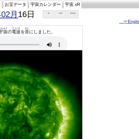
ジ
お宝データ
宇宙カレンダー
宇宙 xR
年02月
16日
>
>>
>>>
…☞Engli
うちゅう
でんぱ
おと
宇宙
の
電波
を
音
にしました。