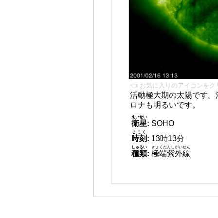
👈 お気に入りのアイコンをク
活動極大期の太陽です。
ロナも明るいです。
えいせい
衛星
:
SOHO
じこく
時刻
:
13時13分
しゅるい
きょくたんしがいせん
種類
:
極端紫外線