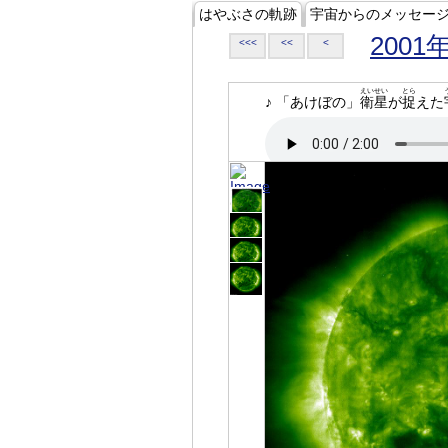
はやぶさの軌跡
宇宙からのメッセー
2001
<<<
<<
<
えいせい
とら
♪ 「あけぼの」
衛星
が
捉
えた