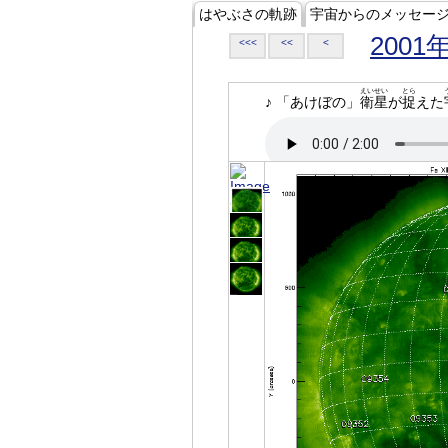
はやぶさの軌跡
宇宙からのメッセー
2001
<<<
<<
<
えいせい
とら
♪ 「あけぼの」
衛星
が
捉
えた