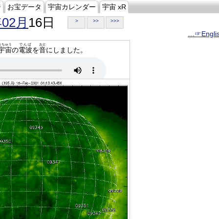
ジ
お宝データ
宇宙カレンダー
宇宙 xR
年02月
16日
>
>>
>>>
…☞Engli
うちゅう
でんぱ
おと
宇宙
の
電波
を
音
にしました。