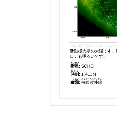
👈 お気に入りのアイコンをク
活動極大期の太陽です。
ロナも明るいです。
えいせい
衛星
:
SOHO
じこく
時刻
:
1時13分
しゅるい
きょくたんしがいせん
種類
:
極端紫外線