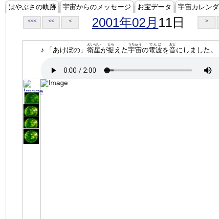
はやぶさの軌跡
宇宙からのメッセージ
お宝データ
宇宙カレンダ
2001年02月
11日
<<<
<<
<
>
えいせい
とら
うちゅう
でんぱ
おと
♪ 「あけぼの」
衛星
が
捉
えた
宇宙
の
電波
を
音
にしました。