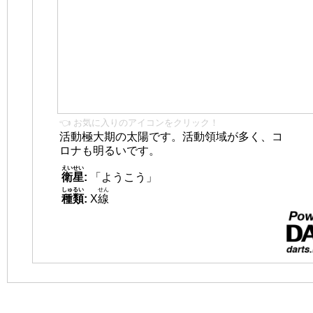
👈 お気に入りのアイコンをクリック！
活動極大期の太陽です。活動領域が多く、コ
ロナも明るいです。
えいせい
衛星
:
「ようこう」
しゅるい
せん
種類
:
X
線