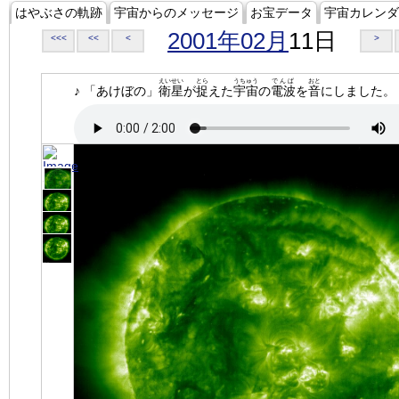
はやぶさの軌跡
宇宙からのメッセージ
お宝データ
宇宙カレンダ
2001年02月
11日
<<<
<<
<
>
えいせい
とら
うちゅう
でんぱ
おと
♪ 「あけぼの」
衛星
が
捉
えた
宇宙
の
電波
を
音
にしました。