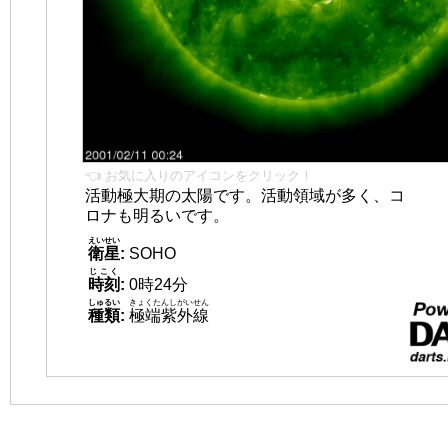
👈 お気に入りのアイコンをクリック！
活動極大期の太陽です。活動領域が多く、コ
ロナも明るいです。
えいせい
衛星
:
SOHO
じこく
時刻
:
0時24分
しゅるい
きょくたんしがいせん
種類
:
極端紫外線